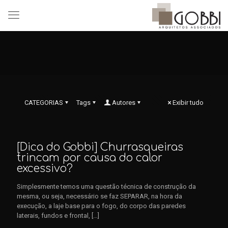
CATEGORIAS
Tags
Autores
Exibir tudo
[Dica do Gobbi] Churrasqueiras
trincam por causa do calor
excessivo?
Simplesmente temos uma questão técnica de construção da
mesma, ou seja, necessário se faz SEPARAR, na hora da
execução, a laje base para o fogo, do corpo das paredes
laterais, fundos e frontal,
[…]