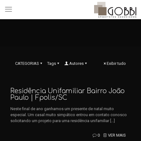
CATEGORIAS
Tags
Autores
Exibir tudo
Residência Unifamiliar Bairro João
Paulo | Fpolis/SC
Neste final de ano ganhamos um presente de natal muito
especial. Um casal muito simpático entrou em contato conosco
solicitando um projeto para uma residência unifamiliar
[…]
0
VER MAIS