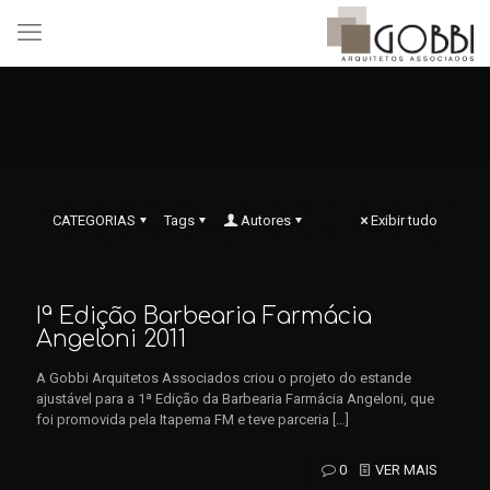
CATEGORIAS
Tags
Autores
Exibir tudo
Iª Edição Barbearia Farmácia
Angeloni 2011
A Gobbi Arquitetos Associados criou o projeto do estande
ajustável para a 1ª Edição da Barbearia Farmácia Angeloni, que
foi promovida pela Itapema FM e teve parceria
[…]
0
VER MAIS