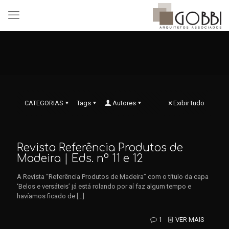
CATEGORIAS
Tags
Autores
Exibir tudo
Revista Referência Produtos de
Madeira | Eds. nº 11 e 12
A Revista “Referência Produtos de Madeira” com o título da capa
‘Belos e versáteis’ já está rolando por aí faz algum tempo e
havíamos ficado de
[…]
1
VER MAIS