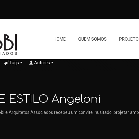
HOME
QUEM SOMOS
PROJETO
Tags
Autores
E ESTILO Angeloni
bbi e Arquitetos Associados recebeu um convite inusitado, projetar ambi