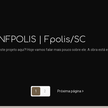
NFPOLIS | Fpolis/SC
te projeto aqui?! Hoje vamos falar mais pouco sobre ele. A obra est
1
2
Próxima página