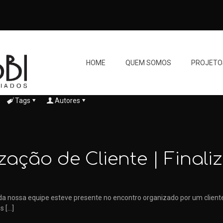
HOME
QUEM SOMOS
PROJETO
Tags
Autores
zação de Cliente | Final
da nossa equipe esteve presente no encontro organizado por um client
os
[…]