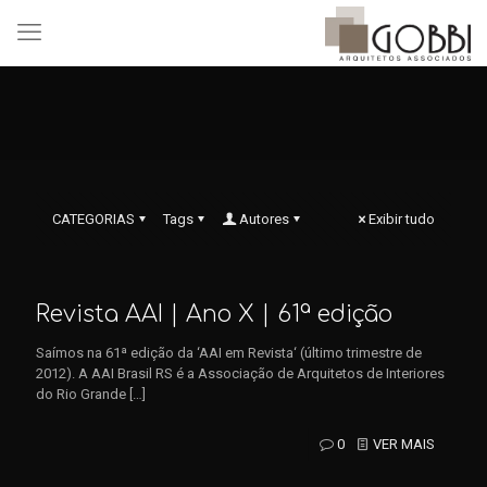
CATEGORIAS
Tags
Autores
Exibir tudo
Revista AAI | Ano X | 61ª edição
Saímos na 61ª edição da ‘AAI em Revista‘ (último trimestre de
2012). A AAI Brasil RS é a Associação de Arquitetos de Interiores
do Rio Grande
[…]
0
VER MAIS