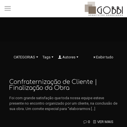
CATEGORIAS
Tags
Autores
Exibir tudo
Confraternização de Cliente |
Finalização da Obra
Foi com grande satisfação que toda nossa equipe esteve
presente no encontro organizado por um cliente, na conclusão de
sua obra. Um convite especial para “elaborarmos
[…]
0
VER MAIS