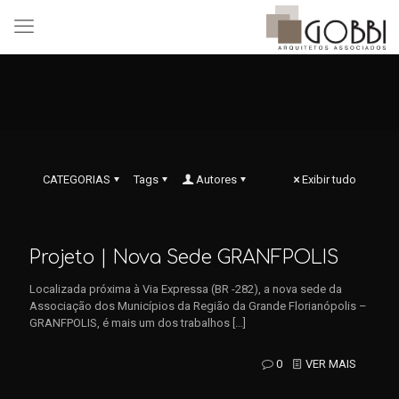
CATEGORIAS
Tags
Autores
Exibir tudo
Projeto | Nova Sede GRANFPOLIS
Localizada próxima à Via Expressa (BR -282), a nova sede da
Associação dos Municípios da Região da Grande Florianópolis –
GRANFPOLIS, é mais um dos trabalhos
[…]
0
VER MAIS