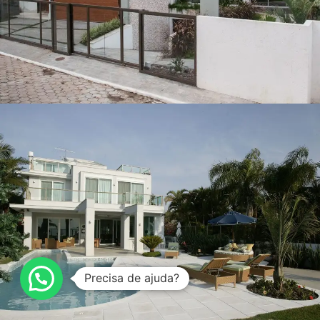
RESIDÊNCIA COQUEIROS II
Precisa de ajuda?