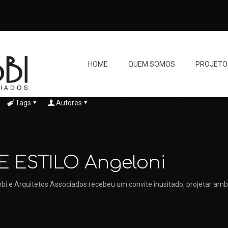
HOME
QUEM SOMOS
PROJETO
Tags
Autores
E ESTILO Angeloni
bbi e Arquitetos Associados recebeu um convite inusitado, projetar ambi