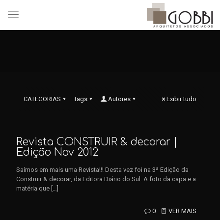
CATEGORIAS
Tags
Autores
Exibir tudo
Revista CONSTRUIR & decorar |
Edição Nov 2012
Saímos em mais uma Revista!!! Desta vez foi na 3ª Edição da
Construir & decorar, da Editora Diário do Sul. A foto da capa e a
matéria que
[…]
0
VER MAIS