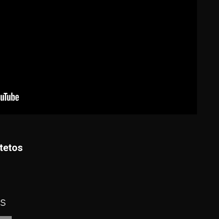
tetos
s