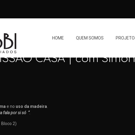
HOME
QUEM SOMOS
PROJETO
SSÃO CASA | com Simone
rma
e no
uso da madeira
.
a fala por si só “
.
 Bloco 2)