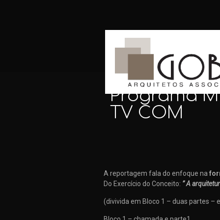
Programa MI
TV COM
A reportagem fala do enfoque na
fo
Do Exercício do Conceito:
” A arquitetur
(divivida em Bloco 1 – duas partes – e
Bloco 1 – chamada e parte1