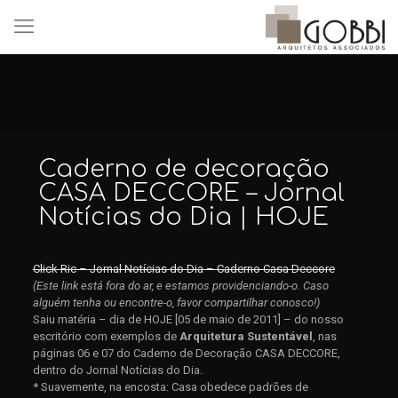
Caderno de decoração
CASA DECCORE – Jornal
Notícias do Dia | HOJE
Click Ric – Jornal Notícias do Dia – Caderno Casa Deccore
(Este link está fora do ar, e estamos providenciando-o. Caso
alguém tenha ou encontre-o, favor compartilhar conosco!)
Saiu matéria – dia de HOJE [05 de maio de 2011] – do nosso
escritório com exemplos de
Arquitetura Sustentável
, nas
páginas 06 e 07 do Caderno de Decoração CASA DECCORE,
dentro do Jornal Notícias do Dia.
* Suavemente, na encosta: Casa obedece padrões de